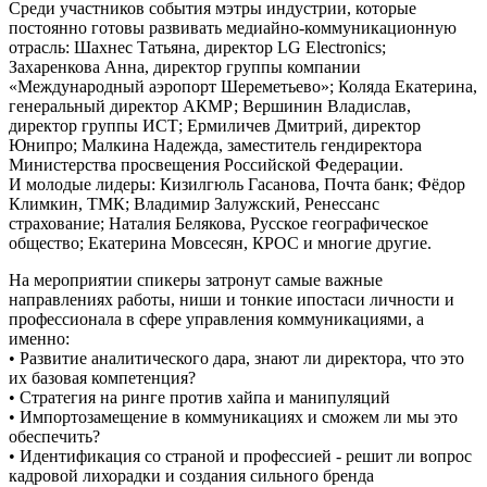
Среди участников события мэтры индустрии, которые
постоянно готовы развивать медиайно-коммуникационную
отрасль: Шахнес Татьяна, директор LG Electronics;
Захаренкова Анна, директор группы компании
«Международный аэропорт Шереметьево»; Коляда Екатерина,
генеральный директор АКМР; Вершинин Владислав,
директор группы ИСТ; Ермиличев Дмитрий, директор
Юнипро; Малкина Надежда, заместитель гендиректора
Министерства просвещения Российской Федерации.
И молодые лидеры: Кизилгюль Гасанова, Почта банк; Фёдор
Климкин, ТМК; Владимир Залужский, Ренессанс
страхование; Наталия Белякова, Русское географическое
общество; Екатерина Мовсесян, КРОС и многие другие.
На мероприятии спикеры затронут самые важные
направлениях работы, ниши и тонкие ипостаси личности и
профессионала в сфере управления коммуникациями, а
именно:
• Развитие аналитического дара, знают ли директора, что это
их базовая компетенция?
• Стратегия на ринге против хайпа и манипуляций
• Импортозамещение в коммуникациях и сможем ли мы это
обеспечить?
• Идентификация со страной и профессией - решит ли вопрос
кадровой лихорадки и создания сильного бренда