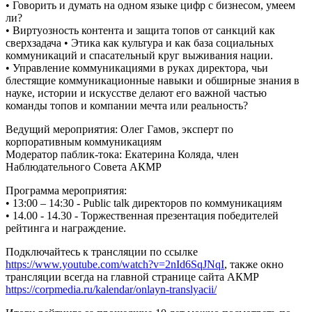
• Говорить и думать на одном языке цифр с бизнесом, умеем
ли?
• Виртуозность контента и защита топов от санкций как
сверхзадача • Этика как культура и как база социальных
коммуникаций и спасательный круг выживания нации.
• Управление коммуникациями в руках директора, чьи
блестящие коммуникационные навыки и обширные знания в
науке, истории и искусстве делают его важной частью
команды топов и компании мечта или реальность?
Ведущий мероприятия: Олег Гамов, эксперт по
корпоративным коммуникациям
Модератор паблик-тока: Екатерина Коляда, член
Наблюдательного Совета АКМР
Программа мероприятия:
• 13:00 – 14:30 - Public talk директоров по коммуникациям
• 14.00 - 14.30 - Торжественная презентация победителей
рейтинга и награждение.
Подключайтесь к трансляции по ссылке
https://www.youtube.com/watch?v=2nId6SqJNqI
, также окно
трансляции всегда на главной странице сайта АКМР
https://corpmedia.ru/kalendar/onlayn-translyacii/